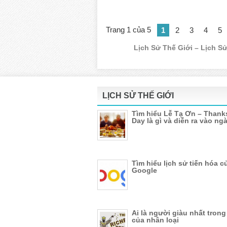
Trang 1 của 5
1
2
3
4
5
Lịch Sử Thế Giới – Lịch Sử
LỊCH SỬ THẾ GIỚI
Tìm hiểu Lễ Tạ Ơn – Thank
Day là gì và diễn ra vào ng
Tìm hiểu lịch sử tiến hóa c
Google
Ai là người giàu nhất trong
của nhân loại