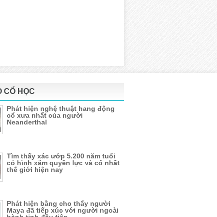
 CỔ HỌC
Phát hiện nghệ thuật hang động
cổ xưa nhất của người
Neanderthal
Tìm thấy xác ướp 5.200 năm tuổi
có hình xăm quyền lực và cổ nhất
thế giới hiện nay
Phát hiện bằng cho thấy người
Maya đã tiếp xúc với người ngoài