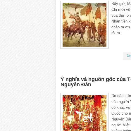
Bấy giờ, M
Chi mới vỡ 
vua thử lòn
Nhận tiền 
chào tạ ơn
rồi ra
X
Ý nghĩa và nguồn gốc của T
Nguyên Đán
Do cách tín
của người 
có khác vớ
Quốc cho n
Nguyên Đá
người Việt
không hoàn