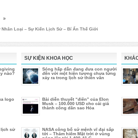
»
 Nhân Loại – Sự Kiến Lịch Sử – Bí Ẩn Thế Giới
SỰ KIỆN KHOA HỌC
KHẢO
sgiving
Sóng hấp dẫn đang đưa con người
ày nào?
đến với một hiện tượng chưa từng
xảy ra trong lịch sử thiên văn
ủa logo
Bài diễn thuyết “điên” của Elon
Musk – 100.000 USD cho cái giá
thành công dân sao Hỏa
 lịch sử
NASA công bố sứ mệnh vĩ đại sắp
tới – Thám hiểm Mặt trời ở vùng