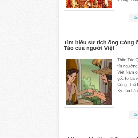
X
Tìm hiểu sự tích ông Công 
Táo của người Việt
Thần Táo Q
tín ngưỡng
Việt Nam c
gốc từ ba v
Công, Thổ 
Kỳ của Lão
X