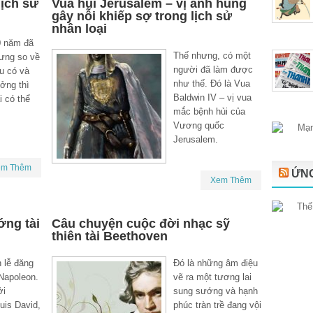
lịch sử
Vua hủi Jerusalem – vị anh hùng
gây nỗi khiếp sợ trong lịch sử
nhân loại
0 năm đã
Thế nhưng, có một
hưng so về
người đã làm được
u có và
như thế. Đó là Vua
ởng thì
Baldwin IV – vị vua
i có thể
mắc bệnh hủi của
Vương quốc
Jerusalem.
em Thêm
ỨNG
Xem Thêm
ớng tài
Câu chuyện cuộc đời nhạc sỹ
thiên tài Beethoven
 lễ đăng
Đó là những âm điệu
Napoleon.
vẽ ra một tương lai
ởi
sung sướng và hạnh
uis David,
phúc tràn trề đang vội