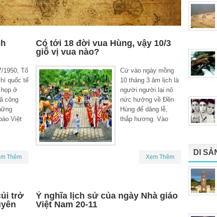
ch
Có tới 18 đời vua Hùng, vậy 10/3
giỗ vị vua nào?
7/1950, Tổ
Cứ vào ngày mồng
hí quốc tế
10 tháng 3 âm lịch là
 họp ở
người người lại nô
ã công
nức hướng về Đền
hững
Hùng để dâng lễ,
báo Việt
thắp hương. Vào
DI SẢ
em Thêm
Xem Thêm
ủi trở
Ý nghĩa lịch sử của ngày Nhà giáo
uyên
Việt Nam 20-11