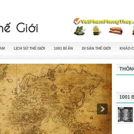
NAM
LỊCH SỬ THẾ GIỚI
1001 BÍ ẨN
DI SẢN THẾ GIỚI
KHẢO C
THÔNG
1001 