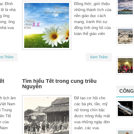
ạc Đĩnh
Đồng thời, giới thiệu
lẽ là nhà
những thành tích của
g ông.
nền giáo dục cách
xong, ông
mạng, tranh thủ sự
 nhà vua
đồng tình ủng hộ của
toàn thể giáo viên
em Thêm
Xem Thêm
ết
Tìm hiểu Tết trong cung triều
Nguyễn
CÔNG 
h lịch âm
Để tạo cơ hội cho
Việt Nam
các bà phi, tần, mỹ
i Trung
nữ trong chín bậc
ên Tết
được trông thấy mặt
n của
vua những ngày đón
 Nam
xuân, các vua