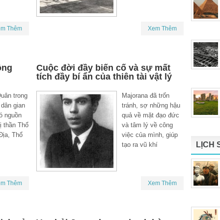
em Thêm
Xem Thêm
ông
Cuộc đời đầy biến cố và sự mất
tích đầy bí ẩn của thiên tài vật lý
uân trong
Majorana đã trốn
 dân gian
tránh, sợ những hậu
ó nguồn
quả về mặt đạo đức
ị thần Thổ
và tâm lý về công
Địa, Thổ
việc của mình, giúp
LỊCH 
tạo ra vũ khí
em Thêm
Xem Thêm