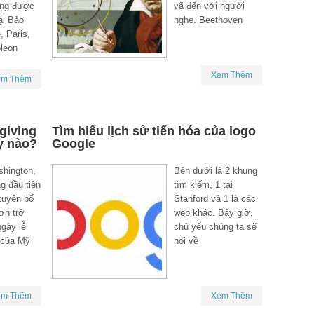
ang được
vã đến với người
ại Bảo
nghe. Beethoven
, Paris,
leon
Xem Thêm
em Thêm
giving
Tìm hiểu lịch sử tiến hóa của logo
ày nào?
Google
hington,
Bên dưới là 2 khung
ng đầu tiên
tìm kiếm, 1 tại
tuyên bố
Stanford và 1 là các
ơn trở
web khác. Bây giờ,
ngày lễ
chủ yếu chúng ta sẽ
 của Mỹ
nói về
em Thêm
Xem Thêm