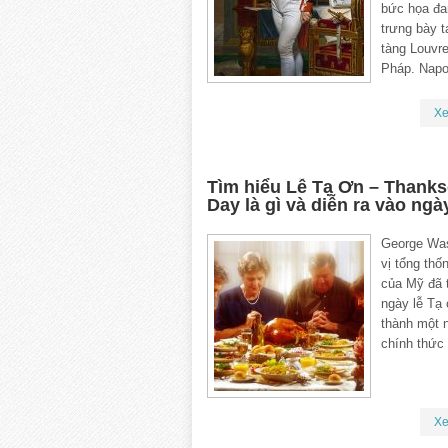
bức họa đ
trưng bày t
tàng Louvre
Pháp. Napo
X
Tìm hiểu Lễ Tạ Ơn – Thanks
Day là gì và diễn ra vào ng
George Was
vị tổng thố
của Mỹ đã 
ngày lễ Tạ 
thành một 
chính thức
X