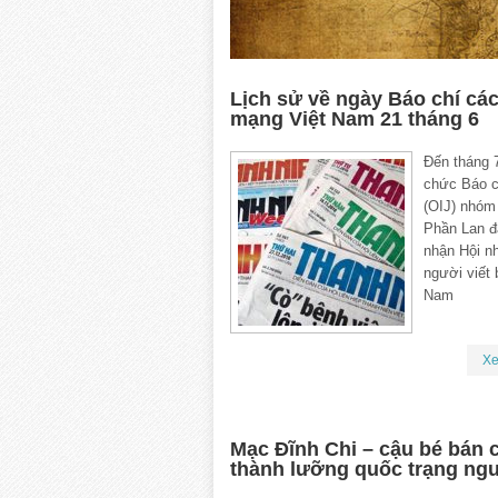
Lịch sử về ngày Báo chí cá
mạng Việt Nam 21 tháng 6
Đến tháng 
chức Báo c
(OIJ) nhóm
Phần Lan đ
nhận Hội n
người viết 
Nam
X
Mạc Đĩnh Chi – cậu bé bán c
thành lưỡng quốc trạng ng