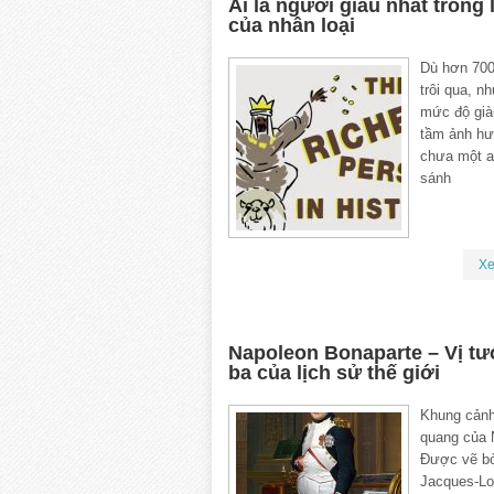
Ai là người giàu nhất trong 
của nhân loại
Dù hơn 70
trôi qua, n
mức độ già
tầm ảnh hư
chưa một a
sánh
X
Napoleon Bonaparte – Vị tư
ba của lịch sử thế giới
Khung cảnh
quang của 
Được vẽ b
Jacques-Lo